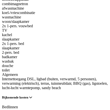
combimagnetron
afwasmachine
koel-/vriescombinatie
wasmachine
woon/slaapkamer
2x 1-pers. vouwbed
TV
kachel
slaapkamer
2x 1-pers. bed
slaapkamer
2-pers. bed
badkamer
wasbak
douche
toilet
Algemeen
Internettoegang DSL
, ligbad (buiten, verwarmd, 5 personen)
,
verwarming (elektrisch)
, terras
, tuinmeubilair
, BBQ (gas)
, ligstoelen
,
lucht-lucht warmtepomp
, sandy beach
Bijkomende kosten
Bedlinnen