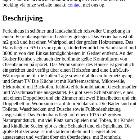
boeking via onze website maakt,
contact
met ons op.
Beschrijving
Ferienhaus in schöner und landschaftlich reizvoller Umgebung in
einem Ferienhausgebiet in Gedesby gelegen. Das Ferienhaus ist 60
m2 groß und hat einen Whirlpool auf der großen Holzterrasse. Das
Haus liegt ca. 630 m vom guten, kinderfreundlichen Sandstrand und
3000 m von den Einkaufsmöglichkeiten in Gedser entfernt. An der
Gedser Remise steht auch der berühmte gelbe Kontrollturm von
Olsenbanden på sporet. Das Wohnzimmer des Hauses ist gemütlich
eingerichtet und verfügt über einen Holzofen und eine Luft/Luft-
Wärmepumpe für die kalten Tage sowie drahtlosen Internetzugang
und Smart-TV.Die Küche ist mit Kaffeemaschine, Mikrowelle,
Elektroherd mit Backofen, Kühl-Gefrierkombination, Geschirrspüler
und Waschmaschine ausgestattet. Es gibt zwei Schlafzimmer, eines
mit einem Doppelbett und ein Zimmer mit zwei Einzelbetten und ein
Doppelbett im Wohnzimmer auf dem Schlafsofa. Die Bäder sind mit
Toilette, Waschbecken und Dusche sowie Fußbodenheizung
ausgestattet. Das Ferienhaus liegt auf einem 1035 m2 großen
Naturgrundstück, mit viel Platz zum Spielen und Toben, für Kinder
und kindliche Seelen gibt es eine Schaukel und ein Spielhaus. Die
große Holzterrasse ist mit Gartenmöbeln und Liegestühlen
ausgestattet und verfügt über ein überdachtes, mit Brennholz