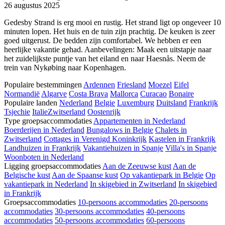
26 augustus 2025
Gedesby Strand is erg mooi en rustig. Het strand ligt op ongeveer 10
minuten lopen. Het huis en de tuin zijn prachtig. De keuken is zeer
goed uitgerust. De bedden zijn comfortabel. We hebben er een
heerlijke vakantie gehad. Aanbevelingen: Maak een uitstapje naar
het zuidelijkste puntje van het eiland en naar Haesnås. Neem de
trein van Nykøbing naar Kopenhagen.
Populaire bestemmingen
Ardennen
Friesland
Moezel
Eifel
Normandië
Algarve
Costa Brava
Mallorca
Curacao
Bonaire
Populaire landen
Nederland
Belgie
Luxemburg
Duitsland
Frankrijk
Tsjechie
Italie
Zwitserland
Oostenrijk
Type groepsaccommodaties
Appartementen in Nederland
Boerderijen in Nederland
Bungalows in Belgie
Chalets in
Zwitserland
Cottages in Verenigd Koninkrijk
Kastelen in Frankrijk
Landhuizen in Frankrijk
Vakantiehuizen in Spanje
Villa's in Spanje
Woonboten in Nederland
Ligging groepsaccommodaties
Aan de Zeeuwse kust
Aan de
Belgische kust
Aan de Spaanse kust
Op vakantiepark in Belgie
Op
vakantiepark in Nederland
In skigebied in Zwitserland
In skigebied
in Frankrijk
Groepsaccommodaties
10-persoons accommodaties
20-persoons
accommodaties
30-persoons accommodaties
40-persoons
accommodaties
50-persoons accommodaties
60-persoons