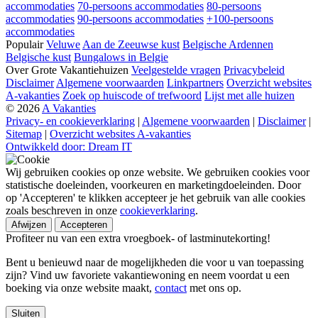
accommodaties
70-persoons accommodaties
80-persoons
accommodaties
90-persoons accommodaties
+100-persoons
accommodaties
Populair
Veluwe
Aan de Zeeuwse kust
Belgische Ardennen
Belgische kust
Bungalows in Belgie
Over Grote Vakantiehuizen
Veelgestelde vragen
Privacybeleid
Disclaimer
Algemene voorwaarden
Linkpartners
Overzicht websites
A-vakanties
Zoek op huiscode of trefwoord
Lijst met alle huizen
© 2026
A Vakanties
Privacy- en cookieverklaring
|
Algemene voorwaarden
|
Disclaimer
|
Sitemap
|
Overzicht websites A-vakanties
Ontwikkeld door: Dream IT
Wij gebruiken cookies op onze website. We gebruiken cookies voor
statistische doeleinden, voorkeuren en marketingdoeleinden. Door
op 'Accepteren' te klikken accepteer je het gebruik van alle cookies
zoals beschreven in onze
cookieverklaring
.
Afwijzen
Accepteren
Profiteer nu van een extra vroegboek- of lastminutekorting!
Bent u benieuwd naar de mogelijkheden die voor u van toepassing
zijn? Vind uw favoriete vakantiewoning en neem voordat u een
boeking via onze website maakt,
contact
met ons op.
Sluiten