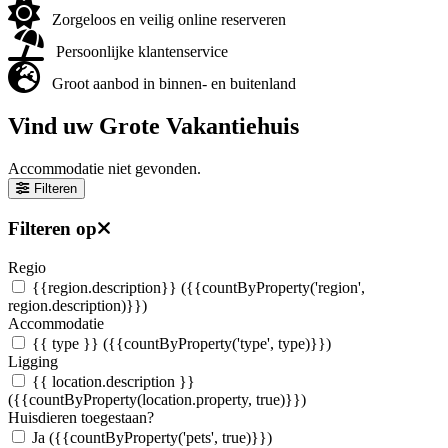
Zorgeloos en veilig online reserveren
Persoonlijke klantenservice
Groot aanbod in binnen- en buitenland
Vind uw Grote Vakantiehuis
Accommodatie niet gevonden.
Filteren
Filteren op
Regio
{{region.description}}
({{countByProperty('region',
region.description)}})
Accommodatie
{{ type }}
({{countByProperty('type', type)}})
Ligging
{{ location.description }}
({{countByProperty(location.property, true)}})
Huisdieren toegestaan?
Ja
({{countByProperty('pets', true)}})