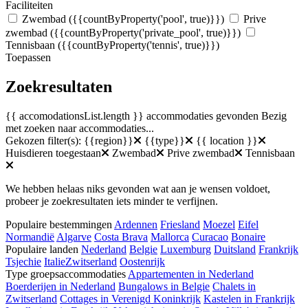
Faciliteiten
Zwembad
({{countByProperty('pool', true)}})
Prive
zwembad
({{countByProperty('private_pool', true)}})
Tennisbaan
({{countByProperty('tennis', true)}})
Toepassen
Zoekresultaten
{{ accomodationsList.length }} accommodaties gevonden
Bezig
met zoeken naar accommodaties...
Gekozen filter(s):
{{region}}
{{type}}
{{ location }}
Huisdieren toegestaan
Zwembad
Prive zwembad
Tennisbaan
We hebben helaas niks gevonden wat aan je wensen voldoet,
probeer je zoekresultaten iets minder te verfijnen.
Populaire bestemmingen
Ardennen
Friesland
Moezel
Eifel
Normandië
Algarve
Costa Brava
Mallorca
Curacao
Bonaire
Populaire landen
Nederland
Belgie
Luxemburg
Duitsland
Frankrijk
Tsjechie
Italie
Zwitserland
Oostenrijk
Type groepsaccommodaties
Appartementen in Nederland
Boerderijen in Nederland
Bungalows in Belgie
Chalets in
Zwitserland
Cottages in Verenigd Koninkrijk
Kastelen in Frankrijk