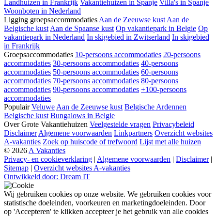
Landhuizen in Frankrijk
Vakantiehuizen in Spanje
Villa's in Spanje
Woonboten in Nederland
Ligging groepsaccommodaties
Aan de Zeeuwse kust
Aan de
Belgische kust
Aan de Spaanse kust
Op vakantiepark in Belgie
Op
vakantiepark in Nederland
In skigebied in Zwitserland
In skigebied
in Frankrijk
Groepsaccommodaties
10-persoons accommodaties
20-persoons
accommodaties
30-persoons accommodaties
40-persoons
accommodaties
50-persoons accommodaties
60-persoons
accommodaties
70-persoons accommodaties
80-persoons
accommodaties
90-persoons accommodaties
+100-persoons
accommodaties
Populair
Veluwe
Aan de Zeeuwse kust
Belgische Ardennen
Belgische kust
Bungalows in Belgie
Over Grote Vakantiehuizen
Veelgestelde vragen
Privacybeleid
Disclaimer
Algemene voorwaarden
Linkpartners
Overzicht websites
A-vakanties
Zoek op huiscode of trefwoord
Lijst met alle huizen
© 2026
A Vakanties
Privacy- en cookieverklaring
|
Algemene voorwaarden
|
Disclaimer
|
Sitemap
|
Overzicht websites A-vakanties
Ontwikkeld door: Dream IT
Wij gebruiken cookies op onze website. We gebruiken cookies voor
statistische doeleinden, voorkeuren en marketingdoeleinden. Door
op 'Accepteren' te klikken accepteer je het gebruik van alle cookies