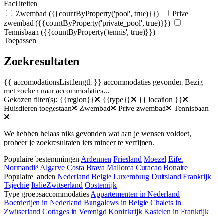
Faciliteiten
Zwembad
({{countByProperty('pool', true)}})
Prive
zwembad
({{countByProperty('private_pool', true)}})
Tennisbaan
({{countByProperty('tennis', true)}})
Toepassen
Zoekresultaten
{{ accomodationsList.length }} accommodaties gevonden
Bezig
met zoeken naar accommodaties...
Gekozen filter(s):
{{region}}
{{type}}
{{ location }}
Huisdieren toegestaan
Zwembad
Prive zwembad
Tennisbaan
We hebben helaas niks gevonden wat aan je wensen voldoet,
probeer je zoekresultaten iets minder te verfijnen.
Populaire bestemmingen
Ardennen
Friesland
Moezel
Eifel
Normandië
Algarve
Costa Brava
Mallorca
Curacao
Bonaire
Populaire landen
Nederland
Belgie
Luxemburg
Duitsland
Frankrijk
Tsjechie
Italie
Zwitserland
Oostenrijk
Type groepsaccommodaties
Appartementen in Nederland
Boerderijen in Nederland
Bungalows in Belgie
Chalets in
Zwitserland
Cottages in Verenigd Koninkrijk
Kastelen in Frankrijk