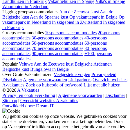
Landhuizen in Frankrijk
Vakantiehuizen in Spanje
Villa's in Spanje
Woonboten in Nederland
Ligging groepsaccommodaties
Aan de Zeeuwse kust
Aan de
Belgische kust
Aan de Spaanse kust
Op vakantiepark in Belgie
Op
vakantiepark in Nederland
In skigebied in Zwitserland
In skigebied
in Frankrijk
Groepsaccommodaties
10-persoons accommodaties
20-persoons
accommodaties
30-persoons accommodaties
40-persoons
accommodaties
50-persoons accommodaties
60-persoons
accommodaties
70-persoons accommodaties
80-persoons
accommodaties
90-persoons accommodaties
+100-persoons
accommodaties
Populair
Veluwe
Aan de Zeeuwse kust
Belgische Ardennen
Belgische kust
Bungalows in Belgie
Over Grote Vakantiehuizen
Veelgestelde vragen
Privacybeleid
Disclaimer
Algemene voorwaarden
Linkpartners
Overzicht websites
A-vakanties
Zoek op huiscode of trefwoord
Lijst met alle huizen
© 2026
A Vakanties
Privacy- en cookieverklaring
|
Algemene voorwaarden
|
Disclaimer
|
Sitemap
|
Overzicht websites A-vakanties
Ontwikkeld door: Dream IT
Wij gebruiken cookies op onze website. We gebruiken cookies voor
statistische doeleinden, voorkeuren en marketingdoeleinden. Door
op 'Accepteren' te klikken accepteer je het gebruik van alle cookies