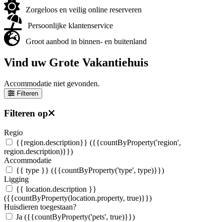
Zorgeloos en veilig online reserveren
Persoonlijke klantenservice
Groot aanbod in binnen- en buitenland
Vind uw Grote Vakantiehuis
Accommodatie niet gevonden.
Filteren
Filteren op
Regio
{{region.description}}
({{countByProperty('region',
region.description)}})
Accommodatie
{{ type }}
({{countByProperty('type', type)}})
Ligging
{{ location.description }}
({{countByProperty(location.property, true)}})
Huisdieren toegestaan?
Ja
({{countByProperty('pets', true)}})