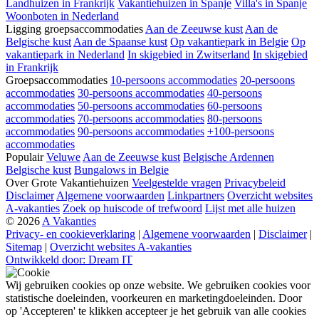
Landhuizen in Frankrijk
Vakantiehuizen in Spanje
Villa's in Spanje
Woonboten in Nederland
Ligging groepsaccommodaties
Aan de Zeeuwse kust
Aan de
Belgische kust
Aan de Spaanse kust
Op vakantiepark in Belgie
Op
vakantiepark in Nederland
In skigebied in Zwitserland
In skigebied
in Frankrijk
Groepsaccommodaties
10-persoons accommodaties
20-persoons
accommodaties
30-persoons accommodaties
40-persoons
accommodaties
50-persoons accommodaties
60-persoons
accommodaties
70-persoons accommodaties
80-persoons
accommodaties
90-persoons accommodaties
+100-persoons
accommodaties
Populair
Veluwe
Aan de Zeeuwse kust
Belgische Ardennen
Belgische kust
Bungalows in Belgie
Over Grote Vakantiehuizen
Veelgestelde vragen
Privacybeleid
Disclaimer
Algemene voorwaarden
Linkpartners
Overzicht websites
A-vakanties
Zoek op huiscode of trefwoord
Lijst met alle huizen
© 2026
A Vakanties
Privacy- en cookieverklaring
|
Algemene voorwaarden
|
Disclaimer
|
Sitemap
|
Overzicht websites A-vakanties
Ontwikkeld door: Dream IT
Wij gebruiken cookies op onze website. We gebruiken cookies voor
statistische doeleinden, voorkeuren en marketingdoeleinden. Door
op 'Accepteren' te klikken accepteer je het gebruik van alle cookies