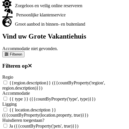
Zorgeloos en veilig online reserveren
Persoonlijke klantenservice
Groot aanbod in binnen- en buitenland
Vind uw Grote Vakantiehuis
Accommodatie niet gevonden.
Filteren
Filteren op
Regio
{{region.description}}
({{countByProperty('region',
region.description)}})
Accommodatie
{{ type }}
({{countByProperty('type', type)}})
Ligging
{{ location.description }}
({{countByProperty(location.property, true)}})
Huisdieren toegestaan?
Ja
({{countByProperty('pets', true)}})