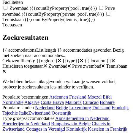
Faciliteiten
Zwembad
({{countByProperty('pool', true)}})
Prive
zwembad
({{countByProperty('private_pool', true)}})
Tennisbaan
({{countByProperty('tennis', true)}})
Toepassen
Zoekresultaten
{{ accomodationsList.length }} accommodaties gevonden
Bezig
met zoeken naar accommodaties...
Gekozen filter(s):
{{region}}
{{type}}
{{ location }}
Huisdieren toegestaan
Zwembad
Prive zwembad
Tennisbaan
We hebben helaas niks gevonden wat aan je wensen voldoet,
probeer je zoekresultaten iets minder te verfijnen.
Populaire bestemmingen
Ardennen
Friesland
Moezel
Eifel
Normandië
Algarve
Costa Brava
Mallorca
Curacao
Bonaire
Populaire landen
Nederland
Belgie
Luxemburg
Duitsland
Frankrijk
Tsjechie
Italie
Zwitserland
Oostenrijk
Type groepsaccommodaties
Appartementen in Nederland
Boerderijen in Nederland
Bungalows in Belgie
Chalets in
Zwitserland
Cottages in Verenigd Koninkrijk
Kastelen in Frankrijk