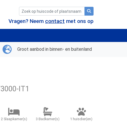
Vragen? Neem
contact
met ons op
Groot aanbod in binnen- en buitenland
73000-IT1
2 Slaapkamer(s)
3 Badkamer(s)
1 huisdier(en)