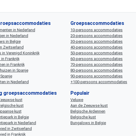
groepsaccommodaties
Groepsaccommodaties
menten in Nederland
10-persoons accommodaties
jen in Nederland
20-persoons accommodaties
s in Belgie
30-persoons accommodaties
in Zwitserland
40-persoons accommodaties
 in Verenigd Koninkrijk
50-persoons accommodaties
in Frankrijk
60-persoons accommodaties
en in Frankrijk
70-persoons accommodaties
huizen in Spanje
80-persoons accommodaties
n Spanje
90-persoons accommodaties
en in Nederland
+100-persoons accommodaties
ng groepsaccommodaties
Populair
Zeeuwse kust
Veluwe
elgische kust
Aan de Zeeuwse kust
Spaanse kust
Belgische Ardennen
tiepark in Belgie
Belgische kust
tiepark in Nederland
Bungalows in Belgie
bied in Zwitserland
ied in Frankrijk