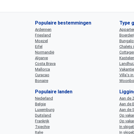
Populaire bestemmingen
Type 
Ardennen
Apparte
Friesland
Boerderi
Moezel
Bungalow
Eifel
Chalets 
Normandië
Cottages
Algarve
Kastelen 
Costa Brava
Landhuiz
Mallorca
Vakantie
Curacao
Villa's i
Bonaire
Woonbot
Populaire landen
Liggi
Nederland
Aan de 
Belgie
Aan de B
Luxemburg
Aan de 
Duitsland
Op vakan
Frankrijk
Op vakan
Tsjechie
In skige
Italie
In skigeb