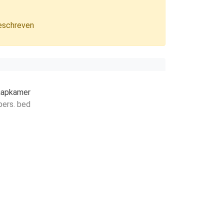
beschreven
aapkamer
pers. bed