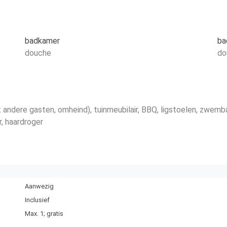
badkamer
ba
douche
do
t andere gasten, omheind)
, tuinmeubilair
, BBQ
, ligstoelen
, zwemba
r
, haardroger
Aanwezig
Inclusief
Max. 1; gratis