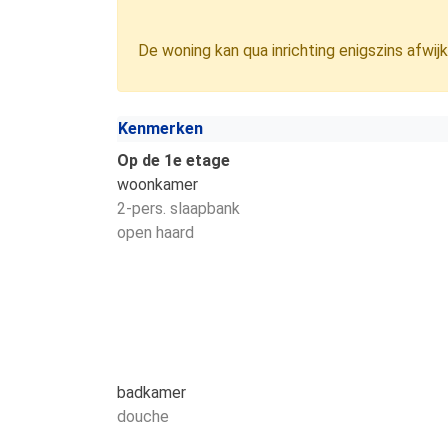
De woning kan qua inrichting enigszins afwi
Kenmerken
Op de 1e etage
woonkamer
2-pers. slaapbank
open haard
badkamer
douche