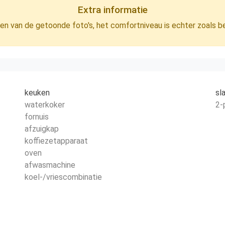
Extra informatie
jken van de getoonde foto's, het comfortniveau is echter zoals 
keuken
sl
waterkoker
2-
fornuis
afzuigkap
koffiezetapparaat
oven
afwasmachine
koel-/vriescombinatie